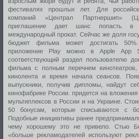
взрослым жюри будут и ребята, чьи работ
фестивалях прошлых лет. Для российс
компаний «Централ Партнершип» (
приглашение дает шанс попасть в
международный прокат. Сейчас же доля гос
бюджет фильма может достигать 50%. 
приложение Play можно в Apple App S
соответствующий раздел пользователю дос
фильма с полным перечнем кинотеатров,
кинолента и время начала сеансов. Появ
выпускники, получив дипломы, найдут се
кинофабрике России. придется на вложения 
мультиплексов в России и на Украине. Сто
50 бонусам, которые списываются с бон
Подобные инициативы ранее предпринималис
чему хорошему это не привело. Стью Бо
«больше рекламодателей используют рекла