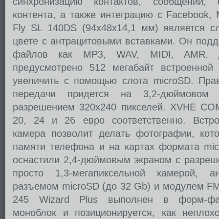
синхронизацию контактов, сообщений,
контента, а также интеграцию с Facebook, M
Fly SL 140DS (94x48х14,1 мм) является с
цвете с антрацитовыми вставками. Он под
файлов как MP3, WAV, MIDI, AMR. 
предусмотрено 512 мегабайт встроенной
увеличить с помощью слота microSD. Пра
передачи придется на 3,2-дюймовом
разрешением 320х240 пикселей. XVHE COM
20, 24 и 26 евро соответственно. Встро
камера позволит делать фотографии, кот
памяти телефона и на картах формата mic
оснастили 2,4-дюймовым экраном с разреш
просто 1,3-мегапиксельной камерой, а
разъемом microSD (до 32 Gb) и модулем FM
245 Wizard Plus выполнен в форм-фак
моноблок и позиционируется, как неплох