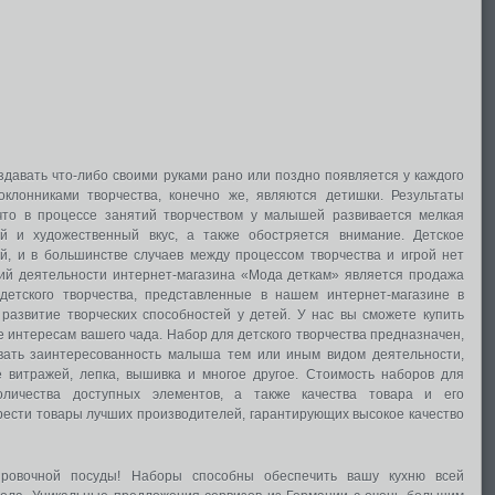
давать что-либо своими руками рано или поздно появляется у каждого
клонниками творчества, конечно же, являются детишки. Результаты
что в процессе занятий творчеством у малышей развивается мелкая
ий и художественный вкус, а также обостряется внимание. Детское
й, и в большинстве случаев между процессом творчества и игрой нет
ий деятельности интернет-магазина «Мода деткам» является продажа
детского творчества, представленные в нашем интернет-магазине в
развитие творческих способностей у детей. У нас вы сможете купить
 интересам вашего чада. Набор для детского творчества предназначен,
звать заинтересованность малыша тем или иным видом деятельности,
е витражей, лепка, вышивка и многое другое. Стоимость наборов для
оличества доступных элементов, а также качества товара и его
рести товары лучших производителей, гарантирующих высокое качество
ровочной посуды! Наборы способны обеспечить вашу кухню всей