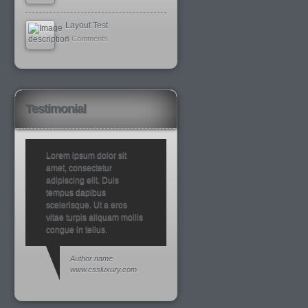
Layout Test
8 Comments
Testimonial
Lorem ipsum dolor sit
amet, consectetur
adipiscing elit. Duis
tempus dapibus
scelerisque. Ut a eros
vitae turpis aliquam mollis
congue in tellus.
Author name
www.cssluxury.com