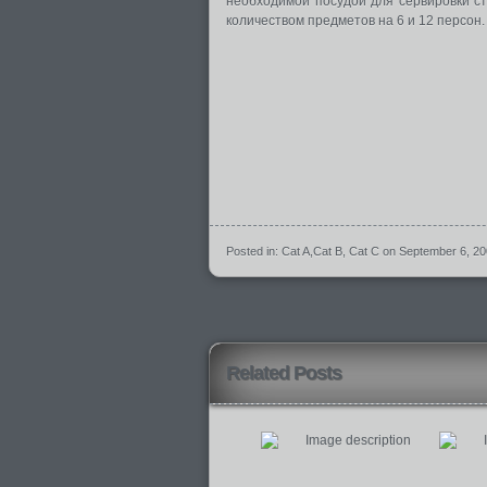
необходимой посудой для сервировки с
количеством предметов на 6 и 12 персон.
Posted in:
Cat A
,
Cat B
,
Cat C
on September 6, 2
Related Posts