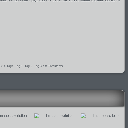
тола. Уникальные предложения сервизов из Германии с очень большим
008
» Tags:
Tag 1
,
Tag 2
,
Tag 3
»
8 Comments