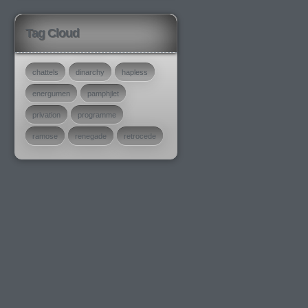
Tag Cloud
chattels
dinarchy
hapless
energumen
pamphjlet
privation
programme
ramose
renegade
retrocede