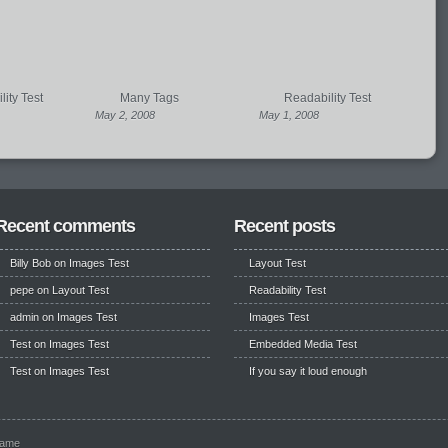
ity Test
Many Tags
Readability Test
May 2, 2008
May 1, 2008
Recent comments
Recent posts
Billy Bob
on
Images Test
Layout Test
pepe
on
Layout Test
Readability Test
admin on
Images Test
Images Test
Test
on
Images Test
Embedded Media Test
Test
on
Images Test
If you say it loud enough
name