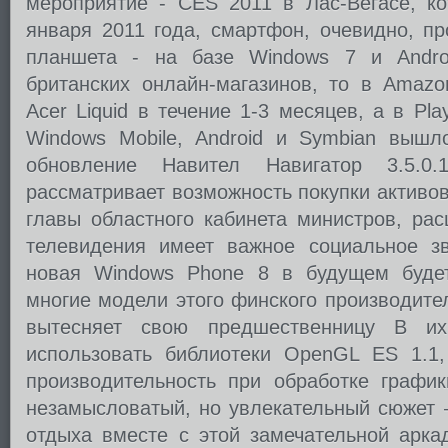
мероприятие - CES 2011 в Лас-Вегасе, ко
января 2011 года, смартфон, очевидно, пр
планшета - на базе Windows 7 и Androi
британских онлайн-магазинов, то в Amaz
Acer Liquid в течение 1-3 месяцев, а в P
Windows Mobile, Android и Symbian вышл
обновление Навител Навигатор 3.5.0.
рассматривает возможность покупки активо
главы областного кабинета министров, ра
телевидения имеет важное социальное зв
новая Windows Phone 8 в будущем будет
многие модели этого финского производител
вытесняет свою предшественницу В их
использовать библиотеки OpenGL ES 1.1,
производительность при обработке график
незамысловатый, но увлекательный сюжет 
отдыха вместе с этой замечательной арка