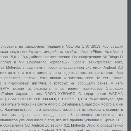
я
трирована на загадочном планшете Motorola 17/07/2013 Корпорация
ссии новую линейку мультимедийных ноутбуков Aspire Ethos - Acer Aspire
анов 15,6 и 18,4 дюймов соответственно. На конференции All Things D
droid и VP Engineering корпорации Google, заинтриговал всех,
т Motorola, управляемый новой операционной системой Android 3.0
ких цветах, а вот стоимость производитель пока не раскрывает. Как
а работает неплохо, хотя иногда и заметны сбои. То есть, такие
сор и 4-дюймовый дисплей, о которых мы сообщали ранее, у него
DEFY+ можно использовать и во время тренировок благодаря
ioTrainer. Характеристики DROID XYBOARD: Стандарт связи: WCDMA
МГц, GSM 850/900/1800/1900 МГц, LTE Band 13, HSDPA 42. Доступен для
1, скачать его можно на сайте Android Developers. Смартфон Motorola X не
us. Наличие встроенного микрофона позволяет использовать новинки в
держка шумоподавления и эхоподавления обеспечивают высокое качество
ланшетов уже сообщили о том, что все прошло успешно и, кроме LTE,
е обновление ОС Android до версии 3.2. Motorola Droid X определенно
жен в итоге получить Android 2.3 Gingerbread, но с другой стороны