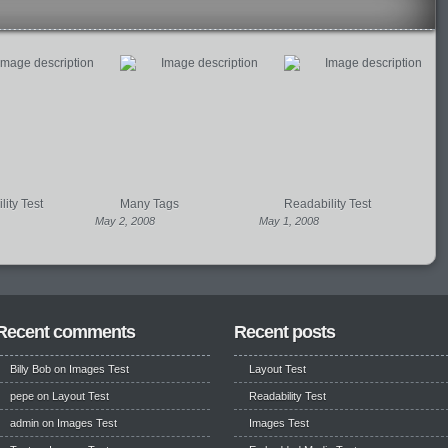
ity Test
Many Tags
Readability Test
May 2, 2008
May 1, 2008
Recent comments
Recent posts
Billy Bob
on
Images Test
Layout Test
pepe
on
Layout Test
Readability Test
admin on
Images Test
Images Test