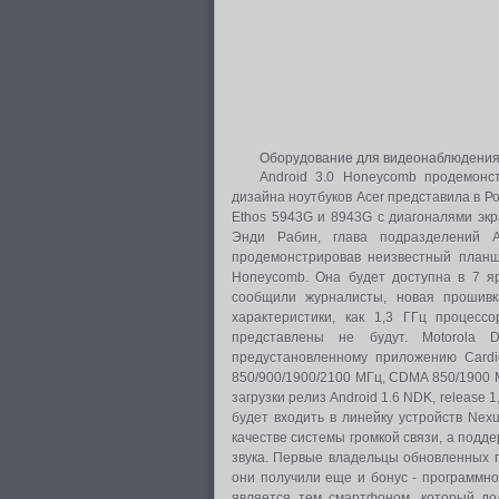
Оборудование для видеонаблюдени
Android 3.0 Honeycomb продемонс
дизайна ноутбуков Acer представила в Ро
Ethos 5943G и 8943G с диагоналями экр
Энди Рабин, глава подразделений An
продемонстрировав неизвестный планше
Honeycomb. Она будет доступна в 7 яр
сообщили журналисты, новая прошивк
характеристики, как 1,3 ГГц процес
представлены не будут. Motorola 
предустановленному приложению Card
850/900/1900/2100 МГц, CDMA 850/1900 
загрузки релиз Android 1.6 NDK, release 
будет входить в линейку устройств Nex
качестве системы громкой связи, а под
звука. Первые владельцы обновленных п
они получили еще и бонус - программно
является тем смартфоном, который дол