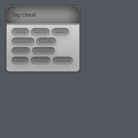
Tag Cloud
chattels
dinarchy
hapless
energumen
pamphjlet
privation
programme
ramose
renegade
retrocede