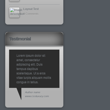
Layout Test
8 Comments
Testimonial
Lorem ipsum dolor sit
amet, consectetur
adipiscing elit. Duis
tempus dapibus
scelerisque. Ut a eros
vitae turpis aliquam mollis
congue in tellus.
Author name
www.cssluxury.com