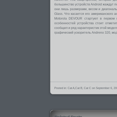
большинство устройств Android жаждут п
они лишь размерами, весом и диагональ
Glass. Что касается его американского а
Motorola DEVOUR стартуют в первом к
особенностей устройства стоит отметит
сообщил и ряд характеристик этой модел
графический ускоритель Andreno 320, мо
Posted in:
Cat A
,
Cat B
,
Cat C
on September 6, 2