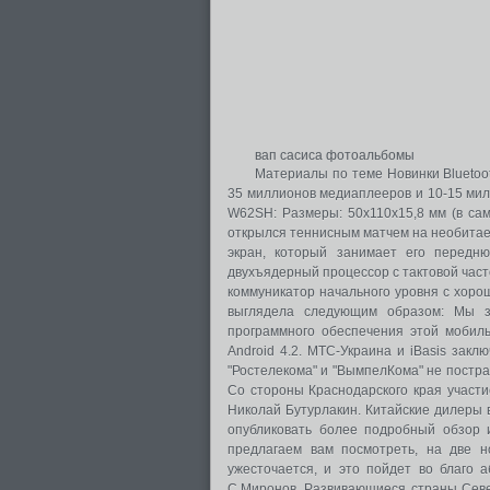
вап сасиса фотоальбомы
Материалы по теме Новинки Bluetoot
35 миллионов медиаплееров и 10-15 мил
W62SH: Размеры: 50х110х15,8 мм (в само
открылся теннисным матчем на необитае
экран, который занимает его передню
двухъядерный процессор с тактовой часто
коммуникатор начального уровня с хоро
выглядела следующим образом: Мы за
программного обеспечения этой мобиль
Android 4.2. МТС-Украина и iBasis зак
"Ростелекома" и "ВымпелКома" не постра
Со стороны Краснодарского края участ
Николай Бутурлакин. Китайские дилеры в
опубликовать более подробный обзор 
предлагаем вам посмотреть, на две н
ужесточается, и это пойдет во благо 
С.Миронов. Развивающиеся страны Севе