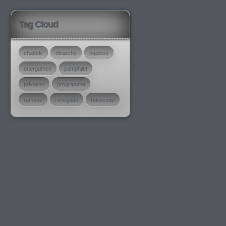
Tag Cloud
chattels
dinarchy
hapless
energumen
pamphjlet
privation
programme
ramose
renegade
retrocede