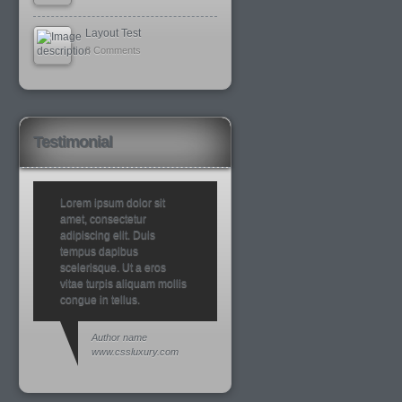
Layout Test
8 Comments
Testimonial
Lorem ipsum dolor sit
amet, consectetur
adipiscing elit. Duis
tempus dapibus
scelerisque. Ut a eros
vitae turpis aliquam mollis
congue in tellus.
Author name
www.cssluxury.com