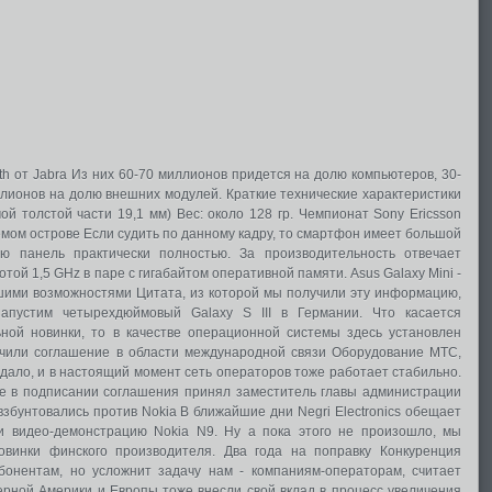
h от Jabra Из них 60-70 миллионов придется на долю компьютеров, 30-
лионов на долю внешних модулей. Краткие технические характеристики
й толстой части 19,1 мм) Вес: около 128 гр. Чемпионат Sony Ericsson
мом острове Если судить по данному кадру, то смартфон имеет большой
ю панель практически полностью. За производительность отвечает
той 1,5 GHz в паре с гигабайтом оперативной памяти. Asus Galaxy Mini -
шими возможностями Цитата, из которой мы получили эту информацию,
пустим четырехдюймовый Galaxy S III в Германии. Что касается
ной новинки, то в качестве операционной системы здесь установлен
лючили соглашение в области международной связи Оборудование МТС,
дало, и в настоящий момент сеть операторов тоже работает стабильно.
ие в подписании соглашения принял заместитель главы администрации
збунтовались против Nokia В ближайшие дни Negri Electronics обещает
и видео-демонстрацию Nokia N9. Ну а пока этого не произошло, мы
овинки финского производителя. Два года на поправку Конкуренция
абонентам, но усложнит задачу нам - компаниям-операторам, считает
рной Америки и Европы тоже внесли свой вклад в процесс увеличения