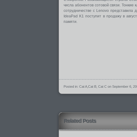
числа абонентов сотовой связи. Тонкие 
сотрудничестве с Lenovo представила д
IdeaPad K1 поступит в продажу в авгус
памяти.
Posted in:
Cat A
,
Cat B
,
Cat C
on September 6, 2
Related Posts