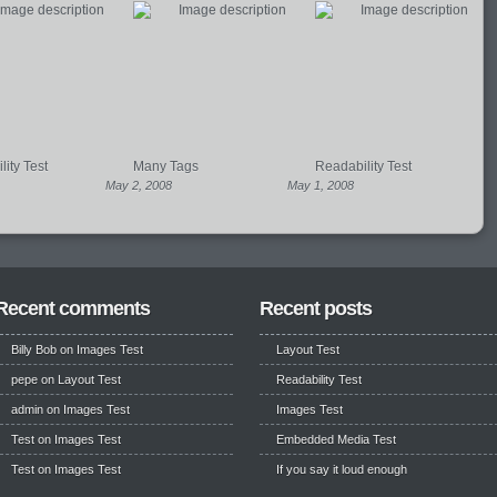
ity Test
Many Tags
Readability Test
May 2, 2008
May 1, 2008
Recent comments
Recent posts
Billy Bob
on
Images Test
Layout Test
pepe
on
Layout Test
Readability Test
admin on
Images Test
Images Test
Test
on
Images Test
Embedded Media Test
Test
on
Images Test
If you say it loud enough