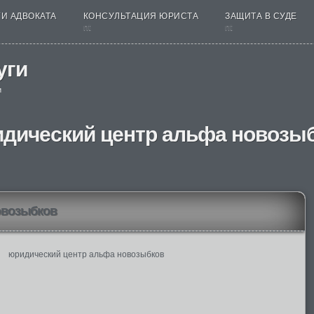
И АДВОКАТА
КОНСУЛЬТАЦИЯ ЮРИСТА
ЗАЩИТА В СУДЕ
nt
nt
уги
и
дический центр альфа новозы
овозыбков