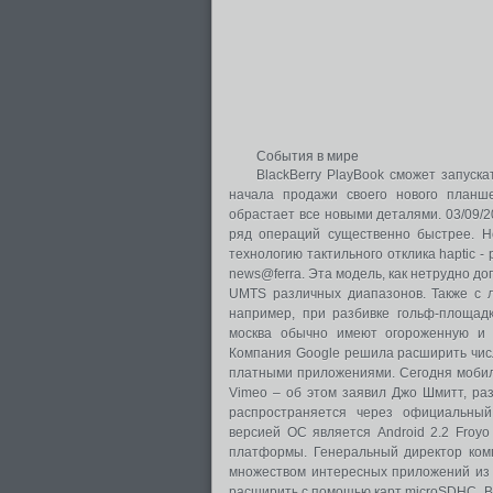
События в мире
BlackBerry PlayBook сможет запуск
начала продажи своего нового планше
обрастает все новыми деталями. 03/09/
ряд операций существенно быстрее. Н
технологию тактильного отклика haptic -
news@ferra. Эта модель, как нетрудно до
UMTS различных диапазонов. Также с л
например, при разбивке гольф-площадк
москва обычно имеют огороженную и 
Компания Google решила расширить число
платными приложениями. Сегодня мобил
Vimeo – об этом заявил Джо Шмитт, ра
распространяется через официальный
версией ОС является Android 2.2 Froy
платформы. Генеральный директор комп
множеством интересных приложений из к
расширить с помощью карт microSDHC. Выш