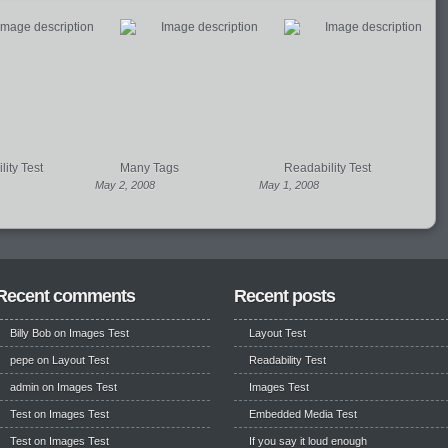
ity Test
Many Tags
Readability Test
May 2, 2008
May 1, 2008
Recent comments
Recent posts
Billy Bob
on
Images Test
Layout Test
pepe
on
Layout Test
Readability Test
admin on
Images Test
Images Test
Test
on
Images Test
Embedded Media Test
Test
on
Images Test
If you say it loud enough