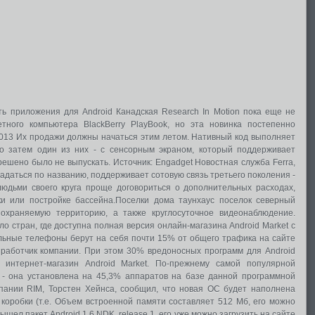
ать приложения для Android Канадская Research In Motion пока еще не
тного компьютера BlackBerry PlayBook, но эта новинка постепенно
2013 Их продажи должны начаться этим летом. Нативный код выполняет
о затем один из них - с сенсорным экраном, который поддерживает
 решено было не выпускать. Источник: Engadget Новостная служба Ferra,
гадаться по названию, поддерживает сотовую связь третьего поколения -
юдьми своего круга проще договориться о дополнительных расходах,
и или постройке бассейна.Поселки дома таунхаус поселок северный
охраняемую территорию, а также круглосуточное видеонаблюдение.
 стран, где доступна полная версия онлайн-магазина Android Market с
ьные телефоны берут на себя почти 15% от общего трафика на сайте
зработчик компании. При этом 30% вредоносных программ для Android
 интернет-магазин Android Market. По-прежнему самой популярной
o - она установлена на 45,3% аппаратов на базе данной программной
ании RIM, Торстен Хейнса, сообщил, что новая ОС будет наполнена
оробки (т.е. Объем встроенной памяти составляет 512 Мб, его можно
ел пакет Android 1.6 NDK, release 1, его уже можно загрузить на сайте