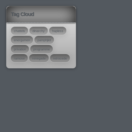
Tag Cloud
chattels
dinarchy
hapless
energumen
pamphjlet
privation
programme
ramose
renegade
retrocede