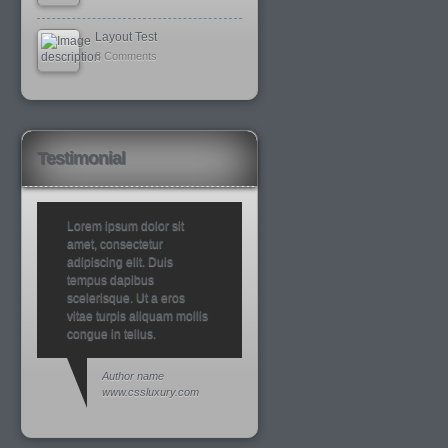
Layout Test
8 Comments
Testimonial
Lorem ipsum dolor sit
amet, consectetur
adipiscing elit. Duis
tempus dapibus
scelerisque. Ut a eros
vitae turpis aliquam mollis
congue in tellus.
Author name
www.cssluxury.com