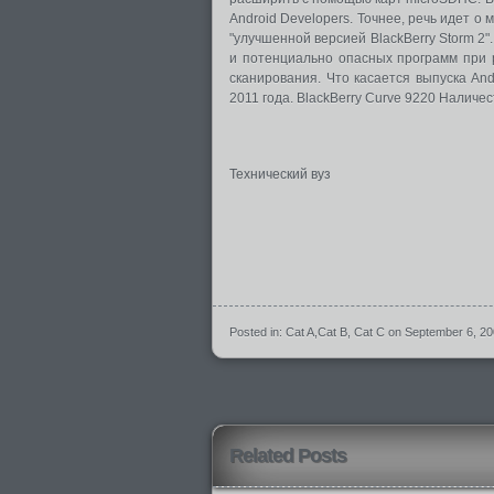
Android Developers. Точнее, речь идет 
"улучшенной версией BlackBerry Storm 2
и потенциально опасных программ при 
сканирования. Что касается выпуска And
2011 года. BlackBerry Curve 9220 Наличес
Технический вуз
Posted in:
Cat A
,
Cat B
,
Cat C
on September 6, 2
Related Posts