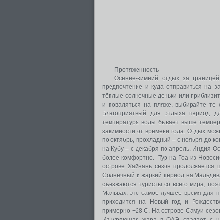
Протяженность
Осенне-зимний отдых за границей
предпочтение и куда отправиться на з
тёплые солнечные деньки или приблизит
и поваляться на пляже, выбирайте те 
Благоприятный для отдыха период дл
температура воды бывает выше темпера
завимиости от времени года. Отдых мож
по октябрь, прохладный – с ноября до к
на Кубу – с декабря по апрель. Индия О
более комфортно. Тур на Гоа из Новоси
острове Хайнань сезон продолжается ц
Солнечный и жаркий период на Мальдивах
съезжаются туристы со всего мира, поэ
Мальвах, это самое лучшее время для п
приходится на Новый год и Рождество
примерно +28 С. На острове Самуи сезон
Изнуряющая жара в ОАЭ спадает с но