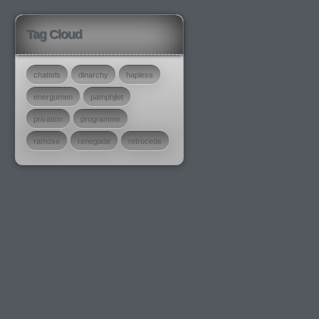
Tag Cloud
chattels
dinarchy
hapless
energumen
pamphjlet
privation
programme
ramose
renegade
retrocede