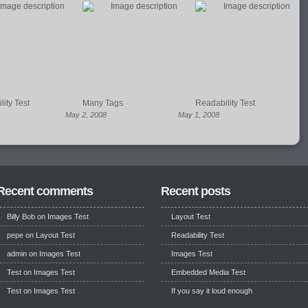
ity Test
Many Tags
Readability Test
May 2, 2008
May 1, 2008
Recent comments
Recent posts
Billy Bob
on
Images Test
Layout Test
pepe
on
Layout Test
Readability Test
admin on
Images Test
Images Test
Test
on
Images Test
Embedded Media Test
Test
on
Images Test
If you say it loud enough