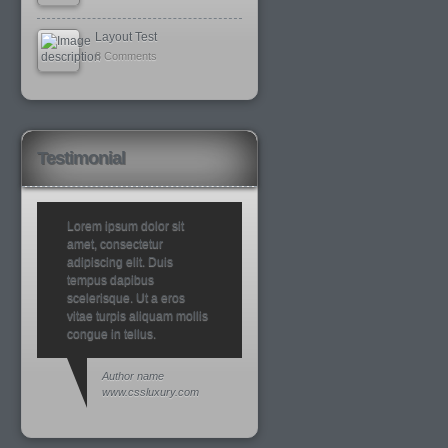
Layout Test
8 Comments
Testimonial
Lorem ipsum dolor sit
amet, consectetur
adipiscing elit. Duis
tempus dapibus
scelerisque. Ut a eros
vitae turpis aliquam mollis
congue in tellus.
Author name
www.cssluxury.com