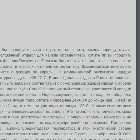
 Вы планируете свой отпуск, но не знаете, какому периоду отдать
аслуженный отдых? Для начала определитесь, хотите ли вы продлить
ь феерию Рождества. Если вам больше хочется погреться на солнышке
страны, в которых лето длится целый год. Доминиканская республика
ится с декабря по апрель. В Доминиканской республике нередко
туры воздуха ­ +26-27 С. Египет Цены на отдых в Египте меняются в
ет быть выбран в соответствии с пожеланиями: жаркий климат с апреля
онца марта. Куба Самый благоприятный сезон для туристической поездки
сенью и зимой климат в Индии засушлив, только на западном побережье
бирска лучше приобретать с середины декабря до конца мая. Китай На
елый год, а температура воды минимум +22 С. Мальдивские острова
 – это время с декабря по апрель. Этот курорт очень популярен, сюда
тому пляжи достаточно многолюдны. Ноябрь и апрель – межсезонье на
одводного плавания, потому что море особенно прозрачно. Пик сезона
. Тайланд Среднегодовая температура в этой экзотической стране
 открывается в конце года, а на острове Пхукет – с ноября по май. ОАЭ
ября по апрель. Если вы поклонник горных лыж и вам интересны