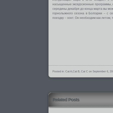
насыщенные экскурсионные программы, в
середины декабря до конца марта вы мо
горнолыжного сезона в Болгарии – с с
поездку – зонт. Он необходим как летом, т
Posted in:
Cat A
,
Cat B
,
Cat C
on September 6, 2
Related Posts